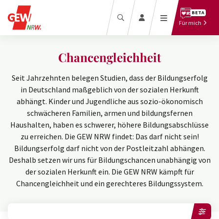
Beratung
BETA
Recht
Für mich
Termine
Bezahlung
Downloadcenter
Beamt*innen
Chancengleichheit
Presse
Tarifbeschäftigte
Seit Jahrzehnten belegen Studien, dass der Bildungserfolg
in Deutschland maßgeblich von der sozialen Herkunft
abhängt. Kinder und Jugendliche aus sozio-ökonomisch
schwächeren Familien, armen und bildungsfernen
Haushalten, haben es schwerer, höhere Bildungsabschlüsse
zu erreichen. Die GEW NRW findet: Das darf nicht sein!
Mitglied
Mitgliedermagazin
Bildungserfolg darf nicht von der Postleitzahl abhängen.
werden
Bildungslexikon
Deshalb setzen wir uns für Bildungschancen unabhängig von
Pressebereich
Zum Magazin
der sozialen Herkunft ein. Die GEW NRW kämpft für
Mitglied werben
Online-Shop
Chancengleichheit und ein gerechteres Bildungssystem.
Mitglieder-Login
Online-Archiv
Profil anlegen
FILTERN