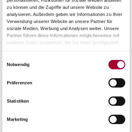
personalisieren, Funktionen für soziale Medien anbieten
zu können und die Zugriffe auf unsere Website zu
analysieren. Außerdem geben wir Informationen zu Ihrer
Verwendung unserer Website an unsere Partner für
soziale Medien, Werbung und Analysen weiter. Unsere
Partner führen diese Informationen möglicherweise mit
weiteren Daten zusammen, die Sie ihnen bereitgestellt
haben oder die sie im Rahmen Ihrer Nutzung der Dienste
gesammelt haben.
Einwilligungsauswahl
Notwendig
Präferenzen
Statistiken
LAUTSTARK.
01.12.2025
Gleichberechtigt und rechtssicher im Job
Marketing
Damit (schwer-)behinderte Beschäftigte am Arbeitsplatz nicht
benachteiligt werden, gelten für sie besondere Regelungen. Hier