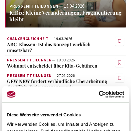
PRESSEMITTEILUNGEN
15.04.2026
KiBiz: Kleine Veränderungen, Fragmentierung
bleibt
CHANCENGLEICHHEIT
19.03.2026
ABC-Klassen: Ist das Konzept wirklich
umsetzbar?
PRESSEMITTEILUNGEN
18.03.2026
Wohnort entscheidet über Kita-Gebühren
PRESSEMITTEILUNGEN
27.01.2026
GEW NRW fordert verbindliche Überarbeitung
des KiBiz-Referentenentwurfs
KITA
27.01.2026
Qualitätsverlust in der frühkindlichen Bildung
droht
Diese Webseite verwendet Cookies
PRESSEMITTEILUNGEN
13.01.2026
GEW NRW begrüßt verbindliche
Wir verwenden Cookies, um Inhalte und Anzeigen zu
Sprachförderung