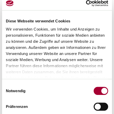
„Bildung ist eine gesamtgesellschaftliche Verantwortung.
Sie ist Voraussetzung für gesellschaftliche Teilhabe,
demokratische Handlungsfähigkeit und individuelle
Entwicklungsmöglichkeiten“, so die Vorsitzende der GEW
Diese Webseite verwendet Cookies
NRW, Ayla Çelik. „Deshalb braucht es verlässliche
Wir verwenden Cookies, um Inhalte und Anzeigen zu
Rahmenbedingungen, ausreichend Ressourcen und gute
personalisieren, Funktionen für soziale Medien anbieten
Arbeitsbedingungen für die Menschen, die Bildung jeden Tag
zu können und die Zugriffe auf unsere Website zu
gestalten.“
analysieren. Außerdem geben wir Informationen zu Ihrer
Wachsende soziale Ungleichheit, eine steigende Zahl junger
Verwendung unserer Website an unsere Partner für
Menschen ohne Abschluss und der Fachkräftemangel setzen
soziale Medien, Werbung und Analysen weiter. Unsere
das Bildungssystem und seine Beschäftigten seit Jahren
Partner führen diese Informationen möglicherweise mit
unter Druck. Gleichzeitig steht die Demokratie vor großen
weiteren Daten zusammen, die Sie ihnen bereitgestellt
Herausforderungen.
haben oder die sie im Rahmen Ihrer Nutzung der Dienste
„
Wenn jedes Jahr zehntausende junge Menschen die Schule
gesammelt haben.
Einwilligungsauswahl
ohne Abschluss verlassen oder trotz Abschluss keinen
Notwendig
Anschluss finden, dann ist das nicht nur ein individuelles
Risiko. Dann geraten demokratische Teilhabe und
Präferenzen
gesellschaftlicher Zusammenhalt unter Druck“, mahnt die