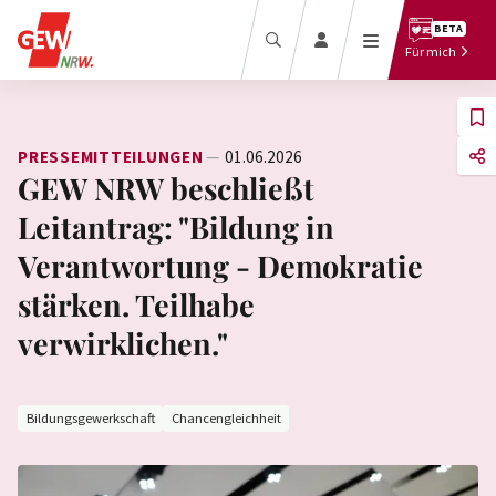
Beratung
BETA
Recht
Für mich
Termine
Bezahlung
Downloadcenter
Beamt*innen
Presse
Tarifbeschäftigte
PRESSEMITTEILUNGEN
01.06.2026
GEW NRW beschließt
Leitantrag: "Bildung in
Verantwortung - Demokratie
stärken. Teilhabe
Mitglied
Mitgliedermagazin
verwirklichen."
werden
Bildungslexikon
Pressebereich
Zum Magazin
Mitglied werben
Online-Shop
Bildungsgewerkschaft
Chancengleichheit
Mitglieder-Login
Online-Archiv
Profil anlegen