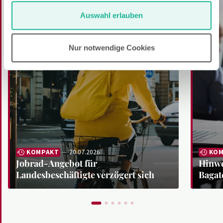
Auswahl erlauben
Nur notwendige Cookies
KOMPAKT
20.07.2026
KOM
Jobrad-Angebot für
Hinwe
Landesbeschäftigte verzögert sich
Bagat