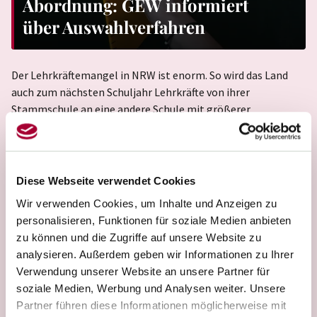
Abordnung: GEW informiert
über Auswahlverfahren
Der Lehrkräftemangel in NRW ist enorm. So wird das Land
auch zum nächsten Schuljahr Lehrkräfte von ihrer
Stammschule an eine andere Schule mit größerer
Personalnot abordnen – als ein Mittel zur besseren
Unterrichtsversorgung. Wer abgeordnet wird, entscheidet
die Schulbehörde. Dies hängt von verschiedenen Kriterien ab.
In mehreren Eilverfahren haben wir diese Auswahlkriterien
Diese Webseite verwendet Cookies
als intransparent und nicht nachvollziehbar kritisiert und
Wir verwenden Cookies, um Inhalte und Anzeigen zu
Recht behalten. Wie das Land die Auswahlmethode nach den
personalisieren, Funktionen für soziale Medien anbieten
jüngsten Entscheidungen des Verwaltungsgerichts Münster
zu können und die Zugriffe auf unsere Website zu
nun objektiver aufstellen muss und welche Rechte
analysieren. Außerdem geben wir Informationen zu Ihrer
betroffene Lehrkräfte haben, erklären wir unseren
Verwendung unserer Website an unsere Partner für
Mitgliedern in einem Infoblatt. (Jetzt im
Downloadcenter
soziale Medien, Werbung und Analysen weiter. Unsere
verfügbar). Es ist klar:
Abordnungen
schaffen keine neuen
Partner führen diese Informationen möglicherweise mit
Lehrkräfte. Eine Strategie, die den Mangel auf Kosten der