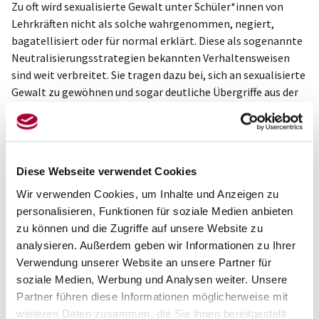
Zu oft wird sexualisierte Gewalt unter Schüler*innen von
Lehrkräften nicht als solche wahrgenommen, negiert,
bagatellisiert oder für normal erklärt. Diese als sogenannte
Neutralisierungsstrategien bekannten Verhaltensweisen
sind weit verbreitet. Sie tragen dazu bei, sich an sexualisierte
Gewalt zu gewöhnen und sogar deutliche Übergriffe aus der
Wahrnehmung auszublenden. Der erste Schritt liegt daher
darin, sich mit der Thematik auseinanderzusetzen, den
Neutralisierungsstrategien entgegenzutreten und
Sensibilität sowie Handlungsbereitschaft aufzubauen.
Diese Webseite verwendet Cookies
2. Stellung beziehen und Handlungsbereitschaft
Wir verwenden Cookies, um Inhalte und Anzeigen zu
zeigen
personalisieren, Funktionen für soziale Medien anbieten
zu können und die Zugriffe auf unsere Website zu
Sexualisierte Gewalt läuft oftmals im Verborgenen ab und
analysieren. Außerdem geben wir Informationen zu Ihrer
Schüler*innen beschweren sich in der Regel nur dann bei der
Verwendung unserer Website an unsere Partner für
Lehrperson darüber, wenn sie davon ausgehen können, dass
soziale Medien, Werbung und Analysen weiter. Unsere
ihre Beschwerde nicht bagatellisiert wird und dass die
Partner führen diese Informationen möglicherweise mit
Lehrperson etwas zur Veränderung der Situation
weiteren Daten zusammen, die Sie ihnen bereitgestellt
unternimmt. Die Lehrkraft sollte daher sexualisierte Gewalt