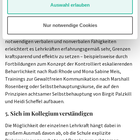
Auswahl erlauben
Es erfordert viel Kraft, Ausdauer und
Durchsetzungskompetenz von einer Lehrkraft, denen, die
Nur notwendige Cookies
sich diskriminierend und respektlos verhalten, immer wieder
Grenzen zu setzen. Ein Training zum Erwerb der hierbei
notwendigen verbalen und nonverbalen Fähigkeiten
erleichtert es Lehrkräften erfahrungsgemäß sehr, Grenzen
kraftsparend und effektiv zu setzen – beispielsweise durch
Fortbildungen zum Konzept der Kontrolliert eskalierenden
Beharrlichkeit nach Rudi Rhode und Mona Sabine Meis,
Trainings zur Gewaltfreien Kommunikation nach Marshall
Rosenberg oder Selbstbehauptungskurse, die auf den
Prinzipien achtsamer Selbstbehauptung von Birgit Palzkill
und Heidi Scheffel aufbauen.
5. Sich im Kollegium verständigen
Die Möglichkeit der einzelnen Lehrkraft hängt dabei in
großem Ausmaß davon ab, ob die Schule explizite