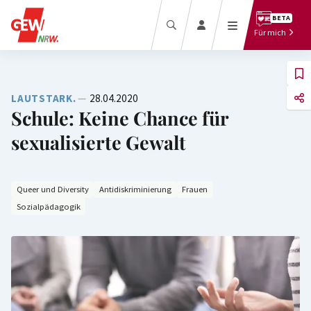
Beratung
BETA
Recht
Für mich
Termine
Bezahlung
Downloadcenter
Beamt*innen
Presse
Tarifbeschäftigte
LAUTSTARK.
28.04.2020
Schule: Keine Chance für
sexualisierte Gewalt
Queer und Diversity
Antidiskriminierung
Frauen
Mitglied
Mitgliedermagazin
Sozialpädagogik
werden
Bildungslexikon
Pressebereich
Zum Magazin
Mitglied werben
Online-Shop
Mitglieder-Login
Online-Archiv
Profil anlegen