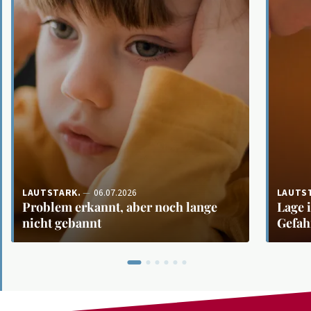
LAUTSTARK.
06.07.2026
LAUTS
Problem erkannt, aber noch lange
Lage 
nicht gebannt
Gefah