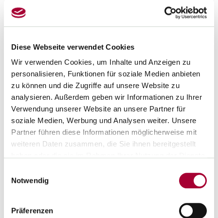
Beamt*innen sollten sich bei den Tarifverhandlungen für
Beschäftigte im öffentlichen Dienst
der Länder (TV-L), bei
denen es unter anderem um angestellte Lehrkräfte geht,
solidarisch mit den Angestellten zeigen und sie tatkräftig
Diese Webseite verwendet Cookies
unterstützen, weil das Ergebnis zumeist auf sie übertragen
Wir verwenden Cookies, um Inhalte und Anzeigen zu
wird.
personalisieren, Funktionen für soziale Medien anbieten
2. Wie können Beamt*innen sich konkret an der
zu können und die Zugriffe auf unsere Website zu
Tarifrunde beteiligen?
analysieren. Außerdem geben wir Informationen zu Ihrer
Verwendung unserer Website an unsere Partner für
Da der Europäische Gerichtshof für Menschenrechte (EGMR)
soziale Medien, Werbung und Analysen weiter. Unsere
bisher* noch kein Urteil zum Beamt*innen-Streikrecht
Partner führen diese Informationen möglicherweise mit
gesprochen hat, dürfen
Beamt*innen
aufgrund ihres
weiteren Daten zusammen, die Sie ihnen bereitgestellt
besonderen Treueverhältnisses zum Staat nicht streiken.
haben oder die sie im Rahmen Ihrer Nutzung der Dienste
Beamt*innen können aber an Kundgebungen und
gesammelt haben.
Einwilligungsauswahl
Demonstrationen zur Unterstützung eines Arbeitskampfes
Notwendig
der Tarifbeschäftigten außerhalb ihrer individuellen
Arbeitszeit teilnehmen.
Präferenzen
* Bis zum Redaktionsschluss dieser lautstark.-Ausgabe lag