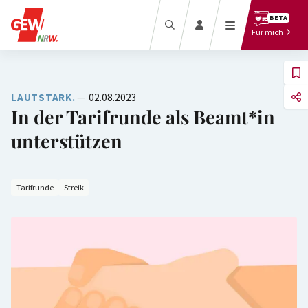
Beratung
BETA
Recht
Für mich
Termine
Bezahlung
Downloadcenter
Beamt*innen
Presse
Tarifbeschäftigte
LAUTSTARK.
02.08.2023
In der Tarifrunde als Beamt*in
unterstützen
Tarifrunde
Streik
Mitglied
Mitgliedermagazin
werden
Bildungslexikon
Pressebereich
Zum Magazin
Mitglied werben
Online-Shop
Mitglieder-Login
Online-Archiv
Profil anlegen