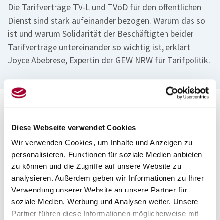
Die Tarifverträge TV-L und TVöD für den öffentlichen
Dienst sind stark aufeinander bezogen. Warum das so
ist und warum Solidarität der Beschäftigten beider
Tarifverträge untereinander so wichtig ist, erklärt
Joyce Abebrese, Expertin der GEW NRW für Tarifpolitik.
Zwei zentrale Tarifverträge nehmen im öffentlichen Dienst
Diese Webseite verwendet Cookies
eine entscheidende Rolle ein: der Tarifvertrag für den
Wir verwenden Cookies, um Inhalte und Anzeigen zu
öffentlichen Dienst der Länder (TV-L) und der Tarifvertrag für
personalisieren, Funktionen für soziale Medien anbieten
den öffentlichen Dienst für Bund und Kommunen (TVöD). Ihr
zu können und die Zugriffe auf unsere Website zu
Zusammenhang ist besonders relevant, da beide Verträge oft
analysieren. Außerdem geben wir Informationen zu Ihrer
zeitlich nah beieinander zur Verhandlung stehen und sich
Verwendung unserer Website an unsere Partner für
gegenseitig beeinflussen.
soziale Medien, Werbung und Analysen weiter. Unsere
So wurden häufig in einer Tarifrunde neue Standards gesetzt,
Partner führen diese Informationen möglicherweise mit