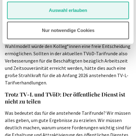
wöchentliche Arbeitszeit zu reduzieren oder zusätzliche
Auswahl erlauben
freie Tage zu nehmen.
Diese Forderungen sind in der Form neu und relevant für die
Nur notwendige Cookies
heutige Zeit, in der Zeitsouveränität für einige Beschäftigte
eine zentralere Rolle spielt als mehr Geld. Dieses geforderte
Wahlmodell würde den Kolleg*innen eine freie Entscheidung
ermöglichen. Sollten in der aktuellen TVöD-Tarifrunde also
Verbesserungen für die Beschäftigten bezüglich Arbeitszeit
und Zeitsouveränität erreicht werden, hätte dies auch eine
große Strahlkraft für die ab Anfang 2026 anstehenden TV-L-
Tarifverhandlungen.
Trotz TV-L und TVöD: Der öffentliche Dienst ist
nicht zu teilen
Was bedeutet das für die anstehende Tarifrunde? Wir müssen
alles geben, um gute Ergebnisse zu erzielen. Wir müssen
deutlich machen, warum unsere Forderungen wichtig sind für
die Erhaltung und Attraktivierung des öffentlichen Dienstes.