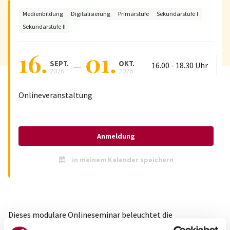
Medienbildung
Digitalisierung
Primarstufe
Sekundarstufe I
Sekundarstufe II
16.
01.
SEPT.
OKT.
16.00
-
18.30
Uhr
2026
2026
Onlineveranstaltung
Anmeldung
in meinem Kalender speichern
Dieses modulare Onlineseminar beleuchtet die
soziologischen Hintergründe digitaler Subkulturen. Wir