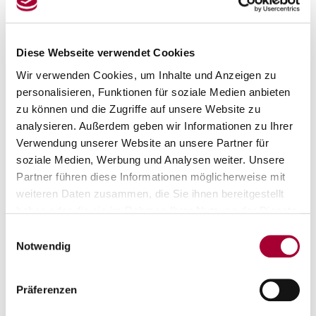
analysieren die Strukturen der „Mano Sphäre“ (von Pick-up
Artists bis Incels) sowie den Trend der „TradWives“ auf
Plattformen wie TikTok.
Diese Webseite verwendet Cookies
Modul 1: Einführung in digitale Männlichkeitsbilder und
Wir verwenden Cookies, um Inhalte und Anzeigen zu
die „Red Pill“-Metapher.
personalisieren, Funktionen für soziale Medien anbieten
zu können und die Zugriffe auf unsere Website zu
Modul 2: Dekonstruktion von Dominanzansprüchen
analysieren. Außerdem geben wir Informationen zu Ihrer
(Alpha/Beta-Logik) und die Ästhetik der Regression bei
Verwendung unserer Website an unsere Partner für
Modul 3: Mechanismen der Radikalisierung durch
soziale Medien, Werbung und Analysen weiter. Unsere
Algorithmen sowie die Vernetzung mit Antifeminismus
Partner führen diese Informationen möglicherweise mit
und der Neuen Rechten.
weiteren Daten zusammen, die Sie ihnen bereitgestellt
Pädagogische Relevanz:
haben oder die sie im Rahmen Ihrer Nutzung der Dienste
gesammelt haben.
Einwilligungsauswahl
Das Seminar befähigt Lehrkräfte, problematische Narrative
Notwendig
im Schulalltag zu erkennen,
die Gefahr von Gewaltbereitschaft durch digitale
Präferenzen
Echokammern einzuschätzen und die