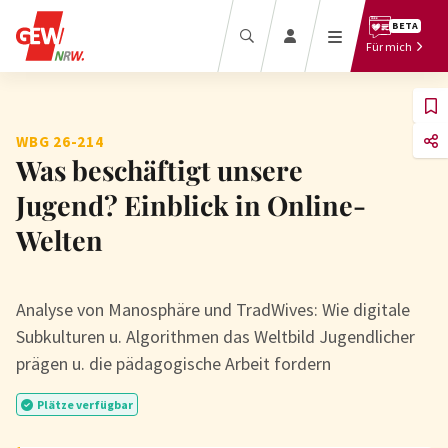
Beratung
BETA
Recht
Für mich
Termine
Bezahlung
Downloadcenter
Beamt*innen
Presse
Tarifbeschäftigte
WBG 26-214
Was beschäftigt unsere
Jugend? Einblick in Online-
Welten
Mitglied
Mitgliedermagazin
Analyse von Manosphäre und TradWives: Wie digitale
werden
Bildungslexikon
Subkulturen u. Algorithmen das Weltbild Jugendlicher
Pressebereich
Zum Magazin
Mitglied werben
prägen u. die pädagogische Arbeit fordern
Online-Shop
Mitglieder-Login
Online-Archiv
Plätze verfügbar
Profil anlegen