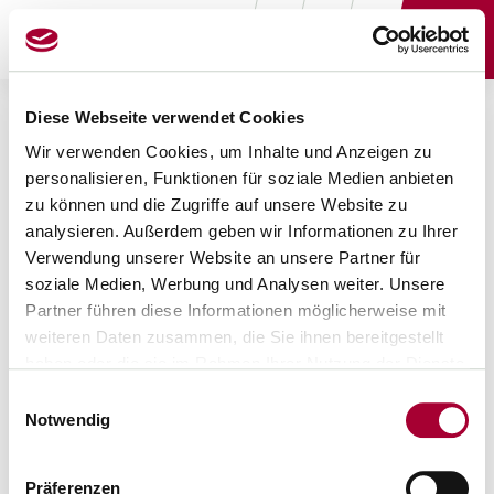
Beratung
BETA
Recht
Für mich
Termine
Bezahlung
Downloadcenter
Diese Webseite verwendet Cookies
Beamt*innen
Presse
Wir verwenden Cookies, um Inhalte und Anzeigen zu
Tarifbeschäftigte
personalisieren, Funktionen für soziale Medien anbieten
zu können und die Zugriffe auf unsere Website zu
analysieren. Außerdem geben wir Informationen zu Ihrer
Verwendung unserer Website an unsere Partner für
soziale Medien, Werbung und Analysen weiter. Unsere
Partner führen diese Informationen möglicherweise mit
Mitglied
Mitgliedermagazin
weiteren Daten zusammen, die Sie ihnen bereitgestellt
werden
Bildungslexikon
haben oder die sie im Rahmen Ihrer Nutzung der Dienste
Pressebereich
Zum Magazin
Mitglied werben
gesammelt haben.
Online-Shop
Einwilligungsauswahl
Notwendig
Mitglieder-Login
Online-Archiv
Profil anlegen
Präferenzen