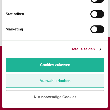
Statistiken
Marketing
Details zeigen
Cookies zulassen
© Gewerkschaft Erziehung und Wissenschaft NRW
Auswahl erlauben
Impressum
Datenschutz
NDS Verlag
Nur notwendige Cookies
Cookie-Präferenzen