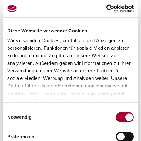
Diese Webseite verwendet Cookies
EHRENAMTLICHE EXPERTIN
Wir verwenden Cookies, um Inhalte und Anzeigen zu
Mechthild Thünte
personalisieren, Funktionen für soziale Medien anbieten
zu können und die Zugriffe auf unsere Website zu
PR Gesamtschule Köln
analysieren. Außerdem geben wir Informationen zu Ihrer
Verwendung unserer Website an unsere Partner für
mecthu[at]gmail.com
soziale Medien, Werbung und Analysen weiter. Unsere
Kontakt speichern
Partner führen diese Informationen möglicherweise mit
weiteren Daten zusammen, die Sie ihnen bereitgestellt
haben oder die sie im Rahmen Ihrer Nutzung der Dienste
gesammelt haben.
Einwilligungsauswahl
Arbeitsgremien der GEW NRW
Notwendig
Hier bist du richtig, wenn du Rat von den Expert*innen
aus unseren Ausschüssen, Fachgruppen oder Referaten
Präferenzen