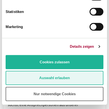
brauchst.
Statistiken
Expert*innen anzeigen
Marketing
Personalräte
Finde hier deinen zuständigen Personalrat. Sortiere
Details zeigen
einfach nach deiner Schulform, der passenden
Zuständigkeit sowie deinem Bezirk.
Cookies zulassen
Personalräte anzeigen
Auswahl erlauben
Vorsitz und Geschäftsstelle
Nur notwendige Cookies
Du hast ein direktes Anliegen an unseren Vorsitz oder
suchst eine Ansprechpersonen aus unserer