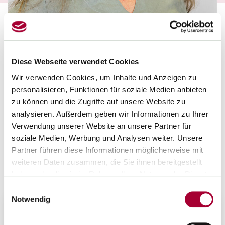
Diese Webseite verwendet Cookies
EHRENAMTLICHE EXPERTIN
Manuela ten Haaf
Wir verwenden Cookies, um Inhalte und Anzeigen zu
personalisieren, Funktionen für soziale Medien anbieten
OV, KV, StV Reg. Bez. Arnsberg
PR Gesamtschule Arnsberg
zu können und die Zugriffe auf unsere Website zu
FG Sekundarschule
analysieren. Außerdem geben wir Informationen zu Ihrer
Verwendung unserer Website an unsere Partner für
manuela.ten.haaf[at]gew-nrw.de
soziale Medien, Werbung und Analysen weiter. Unsere
+49 1771650277
Partner führen diese Informationen möglicherweise mit
Kontakt speichern
weiteren Daten zusammen, die Sie ihnen bereitgestellt
haben oder die sie im Rahmen Ihrer Nutzung der Dienste
gesammelt haben.
Einwilligungsauswahl
Notwendig
Arbeitsgremien der GEW NRW