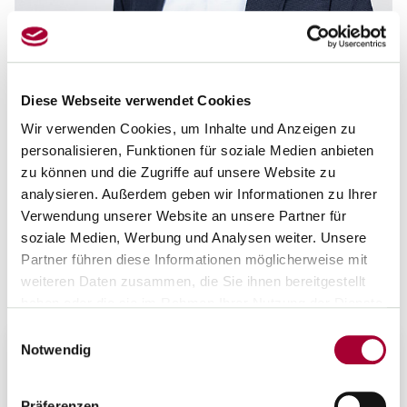
Diese Webseite verwendet Cookies
EHRENAMTLICHER EXPERTE
Wir verwenden Cookies, um Inhalte und Anzeigen zu
Jens Martin Brörmann
personalisieren, Funktionen für soziale Medien anbieten
zu können und die Zugriffe auf unsere Website zu
FG Berufskolleg
PR Berufskolleg Detmold
analysieren. Außerdem geben wir Informationen zu Ihrer
Verwendung unserer Website an unsere Partner für
martin.broermann[at]gew-nrw.de
soziale Medien, Werbung und Analysen weiter. Unsere
05731 3005678
Partner führen diese Informationen möglicherweise mit
Kontakt speichern
weiteren Daten zusammen, die Sie ihnen bereitgestellt
haben oder die sie im Rahmen Ihrer Nutzung der Dienste
gesammelt haben.
Einwilligungsauswahl
Notwendig
Arbeitsgremien der GEW NRW
Hier bist du richtig, wenn du Rat von den Expert*innen
Präferenzen