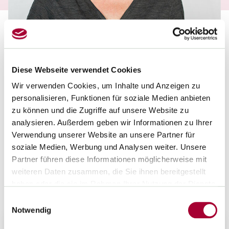
EHRENAMTLICHE EXPERTIN
Diese Webseite verwendet Cookies
Beate Damm
Wir verwenden Cookies, um Inhalte und Anzeigen zu
personalisieren, Funktionen für soziale Medien anbieten
Referat L Arbeits- und Gesundheitsschutz
Landesvorstand
zu können und die Zugriffe auf unsere Website zu
HPR Förderschulen
analysieren. Außerdem geben wir Informationen zu Ihrer
Verwendung unserer Website an unsere Partner für
beate.damm[at]gew-nrw.de
soziale Medien, Werbung und Analysen weiter. Unsere
+4915734693522
Partner führen diese Informationen möglicherweise mit
0201/937631
weiteren Daten zusammen, die Sie ihnen bereitgestellt
Kontakt speichern
haben oder die sie im Rahmen Ihrer Nutzung der Dienste
gesammelt haben.
Einwilligungsauswahl
Notwendig
Arbeitsgremien der GEW NRW